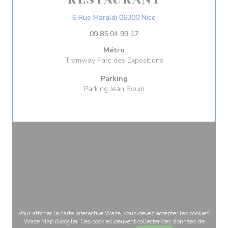
((ouvre une nouvelle 
6 Rue Maraldi 06300 Nice
09 85 04 99 17
Métro
Tramway Parc des Expositions
Parking
Parking Jean Bouin
Pour afficher la carte interactive Waze, vous devez accepter les cookies
Waze Map (Google). Ces cookies peuvent collecter des données de