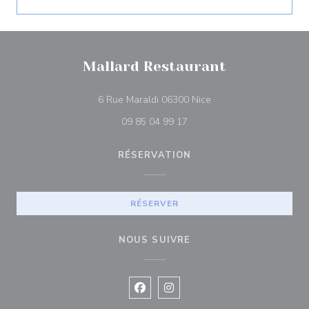
Mallard Restaurant
((ouvre une nouvelle f
6 Rue Maraldi 06300 Nice
09 85 04 99 17
RÉSERVATION
RÉSERVER
NOUS SUIVRE
Facebook ((ouvre une nouvelle fenê
Instagram ((ouvre une nouvell