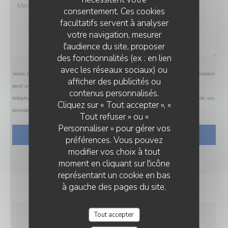
consentement. Ces cookies
facultatifs servent à analyser
votre navigation, mesurer
l'audience du site, proposer
des fonctionnalités (ex : en lien
avec les réseaux sociaux) ou
Selon l'article L.223-2 du code de la consommation, il est rappelé que le consommateur
afficher des publicités ou
peut user de son droit à s'inscrire sur la liste d'opposition au démarchage
contenus personnalisés.
téléphonique Bloctel :
bloctel.gouv.fr
. Pour plus d'informations sur le traitement de vos
Cliquez sur « Tout accepter », «
données, consultez notre
politique de confidentialité
.
Tout refuser » ou «
Personnaliser » pour gérer vos
préférences. Vous pouvez
modifier vos choix à tout
moment en cliquant sur l'icône
représentant un cookie en bas
à gauche des pages du site.
Tout accepter