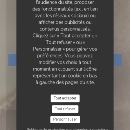
l'audience du site, proposer
des fonctionnalités (ex : en lien
avec les réseaux sociaux) ou
RESTAURANT TRADITIONNEL
afficher des publicités ou
•
NICE
contenus personnalisés.
Cliquez sur « Tout accepter », «
Mallard Restaurant
Tout refuser » ou «
Personnaliser » pour gérer vos
préférences. Vous pouvez
RÉSERVER
modifier vos choix à tout
moment en cliquant sur l'icône
représentant un cookie en bas
à gauche des pages du site.
Tout accepter
Tout refuser
Personnaliser
Politique de protection des données à caractère