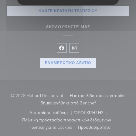
ΚΆΝΤΕ ΚΡΆΤΗΣΗ ΤΡΑΠΕΖΙΟΎ
ΑΚΟΛΟΥΘΉΣΤΕ ΜΑΣ
Facebook ((ανοίγει σε νέο παράθυρ
Instagram ((ανοίγει σε νέο π
ΕΝΗΜΕΡΩΤΙΚΌ ΔΕΛΤΊΟ
© 2026 Mallard Restaurant — Η ιστοσελίδα του εστιατορίου
((ανοίγει σε νέο παρά
δημιουργήθηκε από
Zenchef
Αποποίηση ευθύνης
ΌΡΟΙ ΧΡΉΣΗΣ
((ανοίγει σε νέο παράθυρο))
((ανοίγει σε νέο παράθ
Πολιτική προστασίας προσωπικών δεδομένων
((ανοίγει σε νέο παράθυρο))
Πολιτική για τα cookies
Προσβασιμότητα
((ανοίγει σε νέο παράθυρο))
((ανοίγει σε νέο παρά