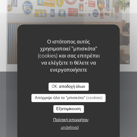
Ο ιστότοπος αυτός
χρησιμοποιεί "μπισκότα"
(cookies) και σας επιτρέπει
να ελέγξετε τι θέλετε να
ενεργοποιήσετε
Mallard Restaurant
OK, αποδοχή όλων
Απόρριψε όλα τα "μπισκότα" (cookies)
((ανοίγει σε νέο παράθ
6 Rue Maraldi 06300 Nice
Εξατομίκευση
09 85 04 99 17
Πολιτική απορρήτου
ΚΡΆΤΗΣΗ
undefined